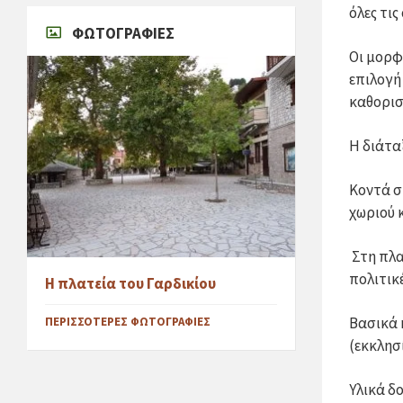
όλες τις
ΦΩΤΟΓΡΑΦΊΕΣ
Οι μορφ
επιλογή
καθορισ
Η διάτα
Κοντά σ
χωριού 
Στη πλατ
πολιτικ
Η πλατεία του Γαρδικίου
Βασικά 
ΠΕΡΙΣΣΌΤΕΡΕΣ ΦΩΤΟΓΡΑΦΊΕΣ
(εκκλησ
Υλικά δ