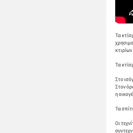
Τα κτίσ
χρησιμο
κτιρίων
Τα κτίσ
Στο ισό
Στον όρ
η οικογ
Τα σπίτ
Οι τεχν
συντεχν