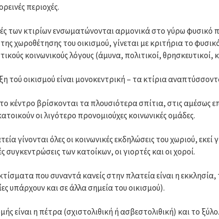
 ορεινές περιοχές.
ές των κτιρίων ενσωματώνονται αρμονικά στο γύρω φυσικό πε
 της χωροθέτησης του οικισμού, γίνεται με κριτήρια το φυσι
τικούς κοινωνικούς λόγους (άμυνα, πολιτικοί, θρησκευτικοί, κλ
ξη τού οικισμού είναι μονοκεντρική – τα κτίρια αναπτύσσοντ
το κέντρο βρίσκονται τα πλουσιότερα σπίτια, στις αμέσως επ
κατοικούν οι λιγότερο προνομιούχες κοινωνικές ομάδες.
εία γίνονται όλες οι κοινωνικές εκδηλώσεις του χωριού, εκεί γ
ές συγκεντρώσεις των κατοίκων, οι γιορτές και οι χοροί.
κτίσματα που συναντά κανείς στην πλατεία είναι η εκκλησία, 
ίες υπάρχουν και σε άλλα σημεία του οικισμού).
ομής είναι η πέτρα (σχιστολιθική ή ασβεστολιθική) και το ξύλ