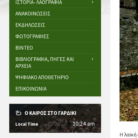
ΙΣΤΟΡΊΑ- ΛΑΟΓΡΑΦΊΑ
ΑΝΑΚΟΙΝΏΣΕΙΣ
ΕΚΔΗΛΏΣΕΙΣ
ΦΩΤΟΓΡΑΦΊΕΣ
ΒΊΝΤΕΟ
ΒΙΒΛΙΟΓΡΑΦΊΑ, ΠΗΓΈΣ ΚΑΙ
ΑΡΧΕΊΑ
ΨΗΦΙΑΚΌ ΑΠΟΘΕΤΉΡΙΟ
ΕΠΙΚΟΙΝΩΝΊΑ
Ο ΚΑΙΡΌΣ ΣΤΟ ΓΑΡΔΊΚΙ
10:24 am
Local Time
Η λαϊκή