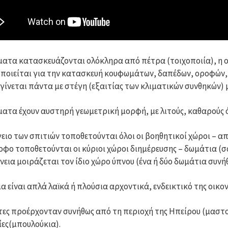
ματα κατασκευάζονται ολόκληρα από πέτρα (τοιχοποιία), η οπ
ποιείται για την κατασκευή κουφωμάτων, δαπέδων, οροφών, 
 γίνεται πάντα με στέγη (εξαιτίας των κλιματικών συνθηκών) 
ματα έχουν αυστηρή γεωμετρική μορφή, με λιτούς, καθαρούς 
γειο των σπιτιών τοποθετούνται όλοι οι βοηθητικοί χώροι – απ
οφο τοποθετούνται οι κύριοι χώροι διημέρευσης – δωμάτια (σ
ένεια μοιράζεται τον ίδιο χώρο ύπνου (ένα ή δύο δωμάτια συνή
ια είναι απλά λαϊκά ή πλούσια αρχοντικά, ενδεικτικό της οικ
ίτες προέρχονταν συνήθως από τη περιοχή της Ηπείρου (μασ
ίες(μπουλούκια).