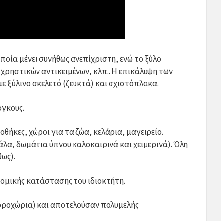
οία μένει συνήθως ανεπίχριστη, ενώ το ξύλο
χρηστικών αντικειμένων, κλπ.. Η επικάλυψη των
με ξύλινο σκελετό (ζευκτά) και σχιστόπλακα.
όγκους.
οθήκες, χώροι για τα ζώα, κελάρια, μαγειρείο.
άλα, δωμάτια ύπνου καλοκαιρινά και χειμερινά). Όλη
θως).
ονομικής κατάστασης του ιδιοκτήτη.
τοροχώρια) και αποτελούσαν πολυμελής