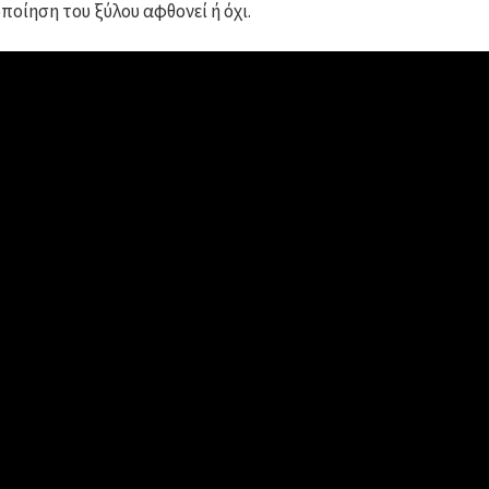
ποίηση του ξύλου αφθονεί ή όχι.