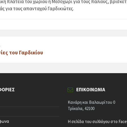
ική πλατεία του χωριού η Μεσοχώρι για τους παλιούς, βρίσκετ
ς για τους απανταχού Γαρδικιώτες.
s
ίες του Γαρδικίου
ΦΟΡΊΕΣ
ΕΠΙΚΟΙΝΩΝΊΑ
Κανάρη και Βαλαωρίτου 0
Τρίκαλα, 42100
έφωνα
Η σελίδα του συλλόγου στο Fac