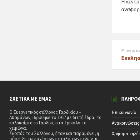
Η κεντρ
αναφορά
Previou
Εκκλησ
ΣΧΕΤΙΚΆ ΜΕ ΕΜΆΣ
ΠΛΗΡΟ
Ο Ευεργετικός σύλλογος Γαρδικίου –
Επικοινωνία
Αθαμάνων, ιδρύθηκε το 1957 με διττή έδρα, το
καλοκαίρι στο Γαρδίκι, στα Τρίκαλα το
Ανακοινώσεις
χειμώνα.
Σκοπός του Συλλόγου, ήταν και παραμένει, η
Χρήσιμα τηλ
σύσφιξη των σχέσεων μεταξύ των μελών, η