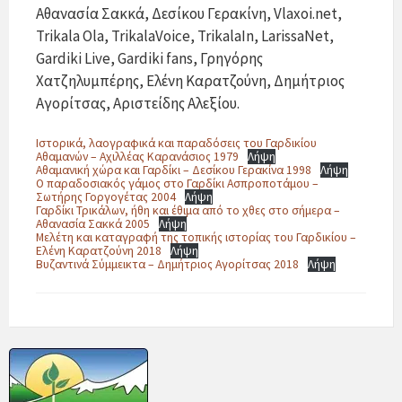
Αθανασία Σακκά, Δεσίκου Γερακίνη, Vlaxoi.net,
Trikala Ola, TrikalaVoice, TrikalaIn, LarissaNet,
Gardiki Live, Gardiki fans, Γρηγόρης
Χατζηλυμπέρης, Ελένη Καρατζούνη, Δημήτριος
Αγορίτσας, Αριστείδης Αλεξίου.
Ιστορικά, λαογραφικά και παραδόσεις του Γαρδικίου
Αθαμανών – Αχιλλέας Καρανάσιος 1979
Λήψη
Αθαμανική χώρα και Γαρδίκι – Δεσίκου Γερακίνα 1998
Λήψη
Ο παραδοσιακός γάμος στο Γαρδίκι Ασπροποτάμου –
Σωτήρης Γοργογέτας 2004
Λήψη
Γαρδίκι Τρικάλων, ήθη και έθιμα από το χθες στο σήμερα –
Αθανασία Σακκά 2005
Λήψη
Μελέτη και καταγραφή της τοπικής ιστορίας του Γαρδικίου –
Ελένη Καρατζούνη 2018
Λήψη
Βυζαντινά Σύμμεικτα – Δημήτριος Αγορίτσας 2018
Λήψη