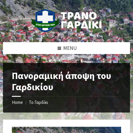
Skip
Skip
Skip
to
to
to
content
left
footer
sidebar
MENU
Πανοραμική άποψη του
Γαρδικίου
Home
Το Γαρδίκι
/