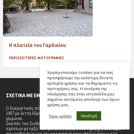
Η πλατεία του Γαρδικίου
ΠΕΡΙΣΣΌΤΕΡΕΣ ΦΩΤΟΓΡΑΦΊΕΣ
Χρησιμοποιούμε cookies για να σας
προσφέρουμε την καλύτερη δυνατή
εμπειρία χρήσης και να θυμόμαστε τις
προτιμήσεις σας. Η συνέχιση της
πλοήγησης σας στην ιστοσελίδα μας
ΣΧΕΤΙΚΆ ΜΕ ΕΜΆΣ
σημαίνει αυτόματη αποδοχή των όρων
χρήσης μας.
Ο Ευεργετικός σύλλογος Γαρδικίου – Αθαμάνων, ιδρύθηκε το
1957 με διττή έδρα, το καλοκαίρι στο Γαρδίκι, στα Τρίκαλα το
Αποδοχή
Όροι χρήσης
χειμώνα.
Σκοπός του Συλλόγου, ήταν και παραμένει, η σύσφιξη των
σχέσεων μεταξύ των μελών, η ηθική υποστήριξη, η ανάληψη
πρωτοβουλιών για την κατασκευή κοινωφελών έργων στο