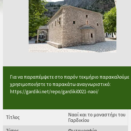
Για να παραπέμψετε στο παρόν τεκμήριο παρακαλούμε
χρησιμοποιήστε το παρακάτω αναγνωριστικό:
https://gardiki.net/repo/gardiki0021-naoi/
Ναοί και το μοναστήρι του
Τίτλος
Γαρδικίου
Τύπος
Φωτογραφία