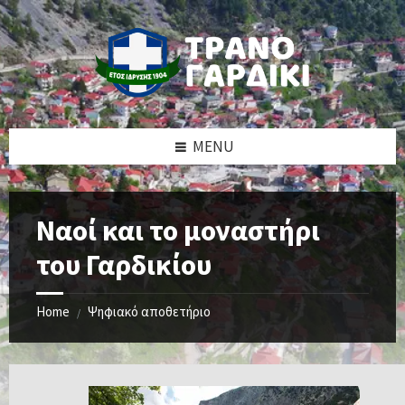
Skip
Skip
Skip
to
to
to
content
left
footer
sidebar
MENU
Ναοί και το μοναστήρι
του Γαρδικίου
Home
Ψηφιακό αποθετήριο
/