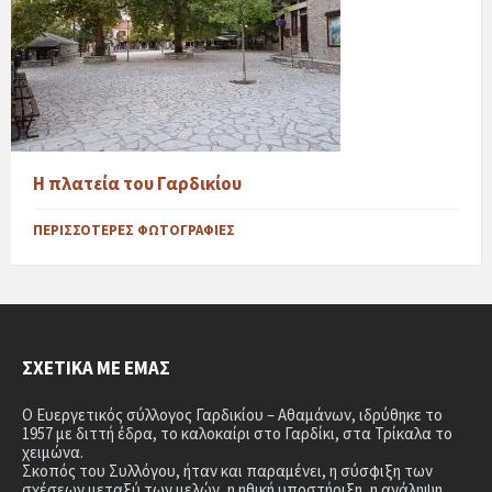
Η πλατεία του Γαρδικίου
ΠΕΡΙΣΣΌΤΕΡΕΣ ΦΩΤΟΓΡΑΦΊΕΣ
ΣΧΕΤΙΚΆ ΜΕ ΕΜΆΣ
Ο Ευεργετικός σύλλογος Γαρδικίου – Αθαμάνων, ιδρύθηκε το
1957 με διττή έδρα, το καλοκαίρι στο Γαρδίκι, στα Τρίκαλα το
χειμώνα.
Σκοπός του Συλλόγου, ήταν και παραμένει, η σύσφιξη των
σχέσεων μεταξύ των μελών, η ηθική υποστήριξη, η ανάληψη